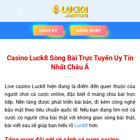
ĐĂNG KÝ
ĐĂNG NHẬP
Casino Luck8 Sòng Bài Trực Tuyến Uy Tín
Nhất Châu Á
Live casino Luck8 hiện đang là điểm đến quen thuộc của
người chơi cá cược online, đặc biệt ở mảng chia bài trực
tiếp. Nền tảng được phát triển bài bản, đi kèm công nghệ
bảo mật theo tiêu chuẩn quốc tế. Nếu bạn đang tìm nơi cá
cược có người chia bài thật với không gian sòng bài thật,
bài viết sau sẽ giúp bạn hiểu rõ
Luck8
hơn.
Tổng quan đôi nét về sảnh cá cược casino