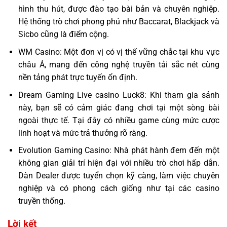
hình thu hút, được đào tạo bài bản và chuyên nghiệp.
Hệ thống trò chơi phong phú như Baccarat, Blackjack và
Sicbo cũng là điểm cộng.
WM Casino: Một đơn vị có vị thế vững chắc tại khu vực
châu Á, mang đến công nghệ truyền tải sắc nét cùng
nền tảng phát trực tuyến ổn định.
Dream Gaming Live casino Luck8: Khi tham gia sảnh
này, bạn sẽ có cảm giác đang chơi tại một sòng bài
ngoài thực tế. Tại đây có nhiều game cùng mức cược
linh hoạt và mức trả thưởng rõ ràng.
Evolution Gaming Casino: Nhà phát hành đem đến một
không gian giải trí hiện đại với nhiều trò chơi hấp dẫn.
Dàn Dealer được tuyển chọn kỹ càng, làm việc chuyên
nghiệp và có phong cách giống như tại các casino
truyền thống.
Lời kết