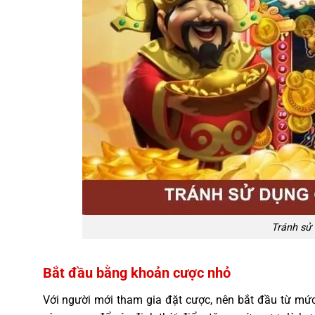
Tránh sử 
Bắt đầu bằng khoản cược nhỏ
Với người mới tham gia đặt cược, nên bắt đầu từ mứ