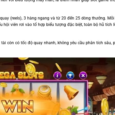
 quay (reels), 3 hàng ngang và từ 20 đến 25 dòng thưởng. Mỗ
hội viên rơi vào tổ hợp biểu tượng đặc biệt, toàn bộ hũ tích 
 tài còn có tốc độ quay nhanh, không yêu cầu phân tích sâu, 