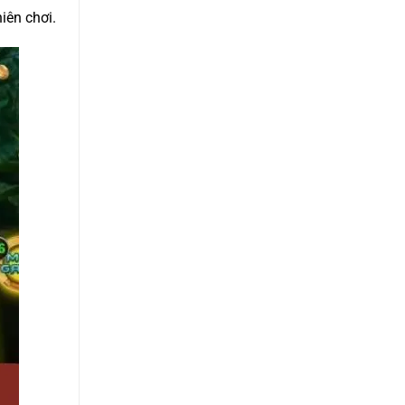
iên chơi.