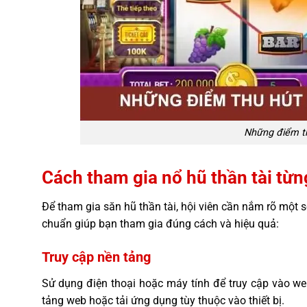
Những điểm th
Cách tham gia nổ hũ thần tài từ
Để tham gia săn hũ thần tài, hội viên cần nắm rõ một s
chuẩn giúp bạn tham gia đúng cách và hiệu quả:
Truy cập nền tảng
Sử dụng điện thoại hoặc máy tính để truy cập vào we
tảng web hoặc tải ứng dụng tùy thuộc vào thiết bị.