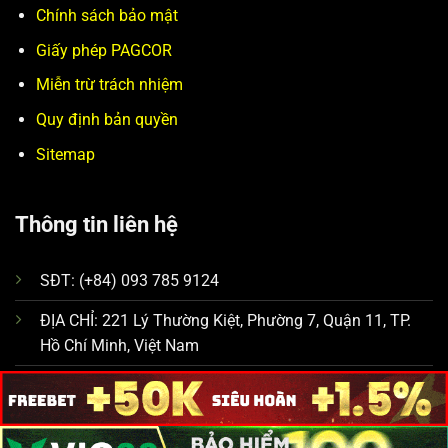
Chính sách bảo mật
Giấy phép PAGCOR
Miễn trừ trách nhiệm
Quy định bản quyền
Sitemap
Thông tin liên hệ
SĐT: (+84) 093 785 9124
ĐỊA CHỈ: 221 Lý Thường Kiệt, Phường 7, Quận 11, TP.
Hồ Chí Minh, Việt Nam
EMAIL:
support@luck8.dad
WEBSITE:
guofeng.io