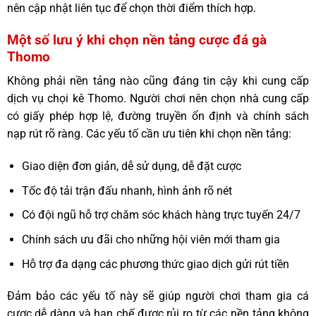
nên cập nhật liên tục để chọn thời điểm thích hợp.
Một số lưu ý khi chọn nền tảng cược đá gà
Thomo
Không phải nền tảng nào cũng đáng tin cậy khi cung cấp
dịch vụ chọi kê Thomo. Người chơi nên chọn nhà cung cấp
có giấy phép hợp lệ, đường truyền ổn định và chính sách
nạp rút rõ ràng. Các yếu tố cần ưu tiên khi chọn nền tảng:
Giao diện đơn giản, dễ sử dụng, dễ đặt cược
Tốc độ tải trận đấu nhanh, hình ảnh rõ nét
Có đội ngũ hỗ trợ chăm sóc khách hàng trực tuyến 24/7
Chính sách ưu đãi cho những hội viên mới tham gia
Hỗ trợ đa dạng các phương thức giao dịch gửi rút tiền
Đảm bảo các yếu tố này sẽ giúp người chơi tham gia cá
cược dễ dàng và hạn chế được rủi ro từ các nền tảng không