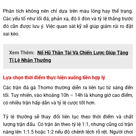
Phân tích không nên chỉ dựa trên màu lông hay thể trạng.
Các yếu tố như lối đá, phản xạ, độ lì đòn và tỷ lệ thắng trước
đó cần được lưu ý. Việc quan sát kỹ sẽ giúp giảm rủi ro đặt
sai kèo.
Xem Thêm:
Nổ Hũ Thần Tài Và Chiến Lược Giúp Tăng
Tỉ Lệ Nhận Thưởng
Lựa chọn thời điểm thực hiện xuống tiền hợp lý
Các trận đá gà Thomo thường diễn ra liên tục từ sáng đến
tối. Tuy nhiên, vào khoảng 10h – 14h là khung giờ cao điểm,
có nhiều trận hấp dẫn và tỷ lệ cược tốt hơn.
Tỷ lệ thưởng sẽ thay đổi liên tục theo thời điểm và chất
lượng trận đấu. Có trận ăn theo tỷ lệ 1:1, nhưng cũng có trận
nâng lên 1:1.5 hoặc 1:2 nếu độ chênh lệch rõ rệt. Người chơi