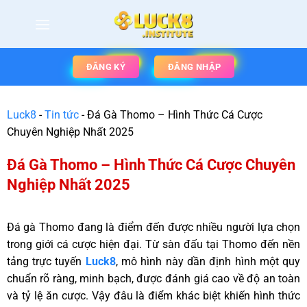
ĐĂNG KÝ
ĐĂNG NHẬP
Luck8
-
Tin tức
-
Đá Gà Thomo – Hình Thức Cá Cược
Chuyên Nghiệp Nhất 2025
Đá Gà Thomo – Hình Thức Cá Cược Chuyên
Nghiệp Nhất 2025
Đá gà Thomo đang là điểm đến được nhiều người lựa chọn
trong giới cá cược hiện đại. Từ sàn đấu tại Thomo đến nền
tảng trực tuyến
Luck8
, mô hình này dần định hình một quy
chuẩn rõ ràng, minh bạch, được đánh giá cao về độ an toàn
và tỷ lệ ăn cược. Vậy đâu là điểm khác biệt khiến hình thức