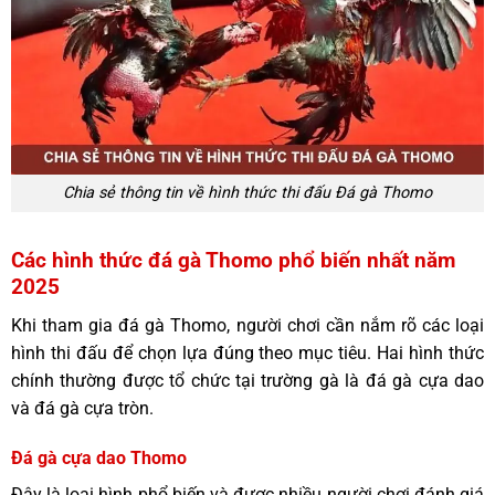
Chia sẻ thông tin về hình thức thi đấu Đá gà Thomo
Các hình thức đá gà Thomo phổ biến nhất năm
2025
Khi tham gia đá gà Thomo, người chơi cần nắm rõ các loại
hình thi đấu để chọn lựa đúng theo mục tiêu. Hai hình thức
chính thường được tổ chức tại trường gà là đá gà cựa dao
và đá gà cựa tròn.
Đá gà cựa dao Thomo
Đây là loại hình phổ biến và được nhiều người chơi đánh giá